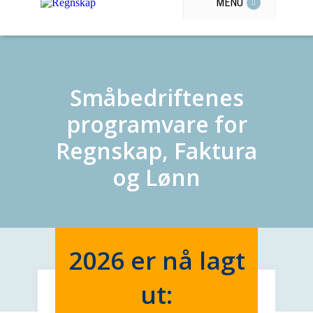
MENU
Småbedriftenes
programvare for
Regnskap, Faktura
og Lønn
2026 er nå lagt
ut: