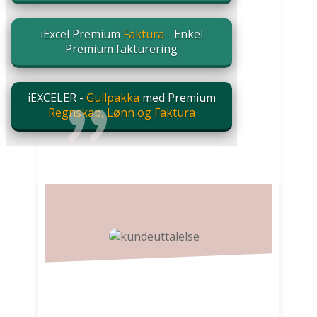
"
iExcel Premium
Faktura
- Enkel
Premium fakturering
iEXCELER -
Gullpakka
med Premium
Regnskap, Lønn og Faktura